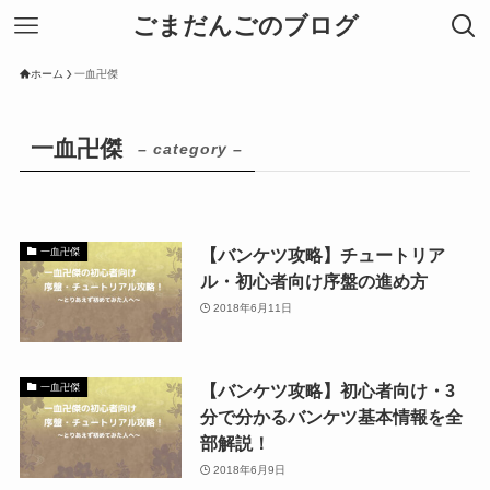
ごまだんごのブログ
ホーム
一血卍傑
一血卍傑
– category –
【バンケツ攻略】チュートリア
一血卍傑
ル・初心者向け序盤の進め方
2018年6月11日
【バンケツ攻略】初心者向け・3
一血卍傑
分で分かるバンケツ基本情報を全
部解説！
2018年6月9日