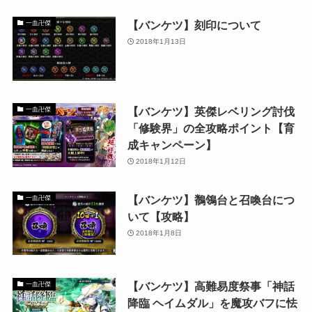
【バンケツ】刻印について
一血卍傑
2018年1月13日
【バンケツ】英傑レベリング討伐
一血卍傑
「修験界」の全攻略ポイント【育
成キャンペーン】
2018年1月12日
【バンケツ】鶺鴒台と召喚台につ
一血卍傑
いて【攻略】
2018年1月8日
【バンケツ】高難易度祭事「神話
一血卍傑
降臨 ヘイムダル」を魔攻バフに怯